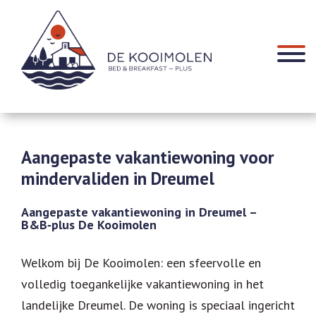
HOME
Aangepaste vakantiewoning voor
ONZE B&B KAMERS
mindervaliden in Dreumel
BED & BREAKFAST PLUS
PRIJZEN B&B-PLUS
Aangepaste vakantiewoning in Dreumel –
B&B‑plus De Kooimolen
STUDIO
PRIJZEN STUDIO DE KOOIMOLEN
Welkom bij De Kooimolen: een sfeervolle en
HOTTUB & SAUNA
volledig toegankelijke vakantiewoning in het
landelijke Dreumel. De woning is speciaal ingericht
FOTOGALERIJ