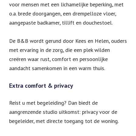
voor mensen met een lichamelijke beperking, met
ARRANGEMENTEN
o.a. brede doorgangen, een drempelloze vloer,
AANGEPASTE VAKANTIEWONING
aangepaste badkamer, tillift en douchestoel.
OVER ONS
ONS VERHAAL
De B&B wordt gerund door Kees en Helen, ouders
met ervaring in de zorg, die een plek wilden
OMGEVING
creëren waar rust, comfort en persoonlijke
MAATJESFIETS – DUOFIETS
aandacht samenkomen in een warm thuis.
CONTACT
Extra comfort & privacy
Reist u met begeleiding? Dan biedt de
aangrenzende studio uitkomst: privacy voor de
begeleider, met directe toegang tot de woning.